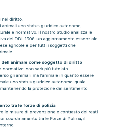
nel diritto.
li animali uno status giuridico autonomo,
le e normativo. Il nostro Studio analizza le
itiva del DDL 1308: un aggiornamento essenziale
ese agricole e per tutti i soggetti che
nimale.
 dell’animale come soggetto di diritto
o normativo: non sarà più tutelato
rso gli animali, ma l’animale in quanto essere
imale uno status giuridico autonomo, quale
pur mantenendo la protezione del sentimento
to tra le forze di polizia
re le misure di prevenzione e contrasto dei reati
or coordinamento tra le Forze di Polizia, il
Interno.