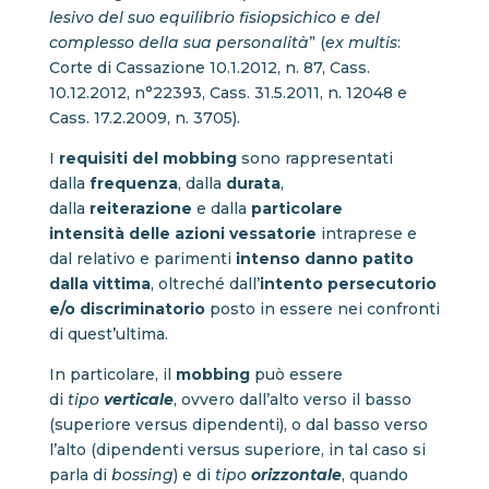
lesivo del suo equilibrio fisiopsichico e del
complesso della sua personalità
” (
ex multis
:
Corte di Cassazione 10.1.2012, n. 87, Cass.
10.12.2012, n°22393, Cass. 31.5.2011, n. 12048 e
Cass. 17.2.2009, n. 3705).
I
requisiti del mobbing
sono rappresentati
dalla
frequenza
, dalla
durata
,
dalla
reiterazione
e dalla
particolare
intensità
delle azioni vessatorie
intraprese e
dal relativo e parimenti
intenso danno patito
dalla vittima
, oltreché dall’
intento persecutorio
e/o discriminatorio
posto in essere nei confronti
di quest’ultima.
In particolare, il
mobbing
può essere
di
tipo
verticale
, ovvero dall’alto verso il basso
(superiore versus dipendenti), o dal basso verso
l’alto (dipendenti versus superiore, in tal caso si
parla di
bossing
) e di
tipo
orizzontale
, quando