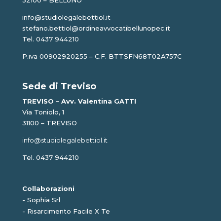
32100 – BELLUNO
info@studiolegalebettiol.it
stefano.bettiol@ordineavvocatibellunopec.it
Tel. 0437 944210
P.iva 00902920255 – C.F. BTTSFN68T02A757C
Sede di Treviso
TREVISO – Avv. Valentina GATTI
Via Toniolo, 1
31100 – TREVISO
info@studiolegalebettiol.it
Tel. 0437 944210
Collaborazioni
-
Sophia Srl
-
Risarcimento Facile X Te