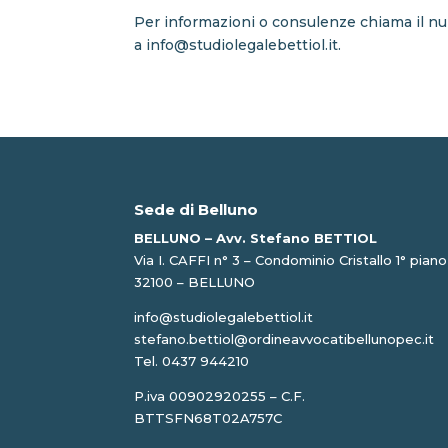
Per informazioni o consulenze chiama il n
a
info@studiolegalebettiol.it.
Sede di Belluno
BELLUNO – Avv. Stefano BETTIOL
Via I. CAFFI n° 3 – Condominio Cristallo 1° piano
32100 – BELLUNO
info@studiolegalebettiol.it
stefano.bettiol@ordineavvocatibellunopec.it
Tel. 0437 944210
P.iva 00902920255 – C.F.
BTTSFN68T02A757C